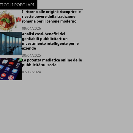
TICOLI POPOLARI
Il ritorno alle origini: riscoprire le
ricette povere della tradizione
romana per il cenone moderno
09/04/2026
Analisi costi-benefici dei
gonfiabili pubblicitari: un
investimento intelligente per le
aziende
30/04/2025
La potenza mediatica online delle
pubblicità sui social
02/12/2024