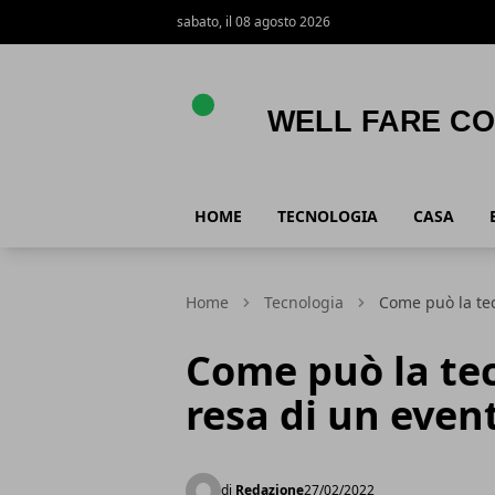
sabato, il 08 agosto 2026
Well Fare Comunità
HOME
TECNOLOGIA
CASA
Home
Tecnologia
Come può la tec
Come può la tec
resa di un even
di
Redazione
27/02/2022