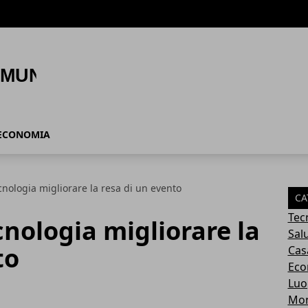
ECONOMIA
nologia migliorare la resa di un evento
CA
Tec
nologia migliorare la
Sal
to
Cas
Eco
Luo
Mo