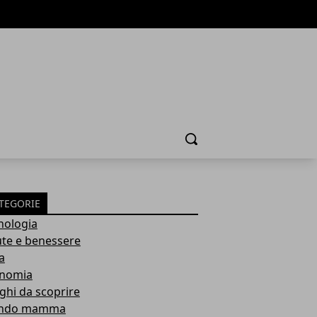
Cerca
TEGORIE
nologia
ute e benessere
a
nomia
ghi da scoprire
ndo mamma