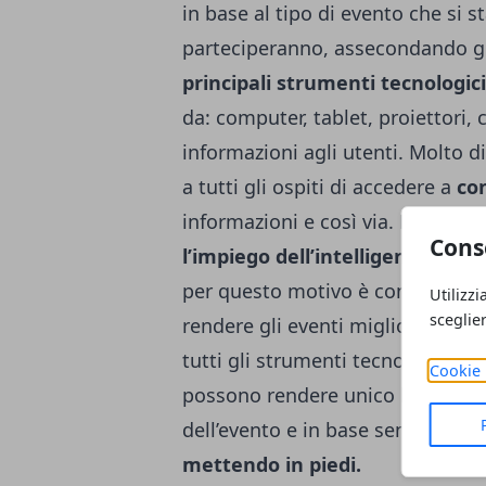
in base al tipo di evento che si 
parteciperanno, assecondando gli
principali strumenti tecnologici
da: computer, tablet, proiettori,
informazioni agli utenti. Molto 
a tutti gli ospiti di accedere a
co
informazioni e così via. Negli ul
Cons
l’impiego dell’intelligenza artifi
per questo motivo è considerato 
Utilizzi
sceglie
rendere gli eventi migliori e anc
tutti gli strumenti tecnologici pe
Cookie 
possono rendere unico lo scenario
dell’evento e in base sempre alla
mettendo in piedi.