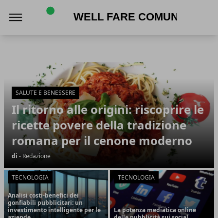
Well Fare Comunità
Well Fare Comunità
Articoli in Evidenza
SALUTE E BENESSERE
Il ritorno alle origini: riscoprire le
ricette povere della tradizione
romana per il cenone moderno
di
- Redazione
TECNOLOGIA
TECNOLOGIA
Analisi costi-benefici dei
gonfiabili pubblicitari: un
investimento intelligente per le
La potenza mediatica online
aziende
delle pubblicità sui social