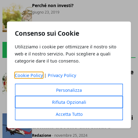
Perché non investi?
giugno 23, 2019
Consenso sui Cookie
Utilizziamo i cookie per ottimizzare il nostro sito
SALUTE E BENESSERE
web e il nostro servizio. Puoi scegliere a quali
categorie dare il tuo consenso.
Il ritorno alle origini: riscoprire le
Cookie Policy
|
Privacy Policy
ricette povere della tradizione
romana per il cenone moderno
Personalizza
Redazione
- aprile 09, 2026
Rifiuta Opzionali
Accetta Tutto
Le emergenze più critiche che gli
uomini devono affrontare
Redazione
- novembre 25, 2024