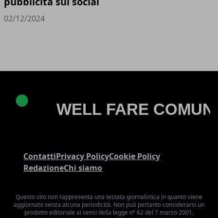
pubblicità sui social
02/12/2024
Contatti
Privacy Policy
Cookie Policy
Redazione
Chi siamo
Questo sito non rappresenta una testata giornalistica in quanto viene
aggiornato senza alcuna periodicità. Non può pertanto considerarsi un
prodotto editoriale ai sensi della legge n° 62 del 7 marzo 2001.