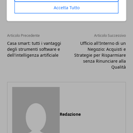
Facebook
Twitter
Whatsapp
Accetta Tutto
Articolo Precedente
Articolo Successivo
Casa smart: tutti i vantaggi
Ufficio all'Interno di un
degli strumenti software e
Negozio: Acquisti e
dell'intelligenza artificiale
Strategie per Risparmiare
senza Rinunciare alla
Qualità
Redazione