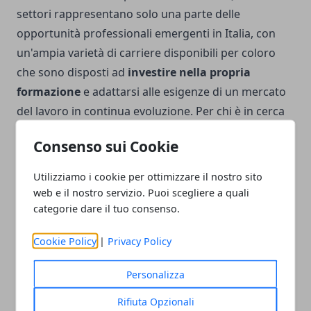
settori rappresentano solo una parte delle
opportunità professionali emergenti in Italia, con
un'ampia varietà di carriere disponibili per coloro
che sono disposti ad
investire nella propria
formazione
e adattarsi alle esigenze di un mercato
del lavoro in continua evoluzione. Per chi è in cerca
di un percorso professionale, orientarsi verso
Consenso sui Cookie
queste aree in espansione investendo quindi in
formazione e specializzazione, può significare
Utilizziamo i cookie per ottimizzare il nostro sito
garantirsi una
carriera dinamica e soddisfacente
in
web e il nostro servizio. Puoi scegliere a quali
un mercato del lavoro che premia l'innovazione e
categorie dare il tuo consenso.
l'adattabilità.
Cookie Policy
|
Privacy Policy
Personalizza
Rifiuta Opzionali